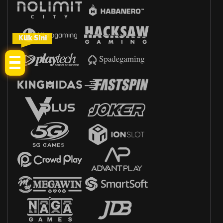
Klik Sini