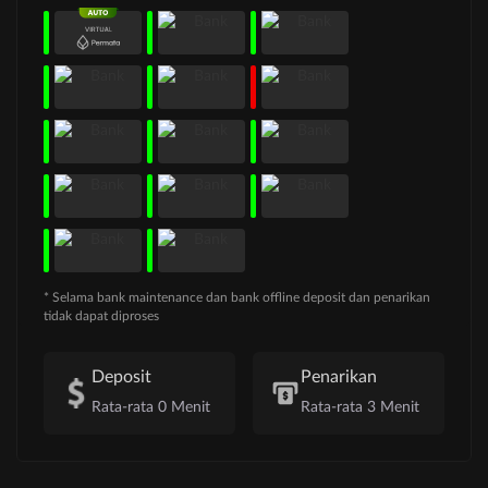
* Selama bank maintenance dan bank offline deposit dan penarikan
tidak dapat diproses
Deposit
Penarikan
Rata-rata 0 Menit
Rata-rata 3 Menit