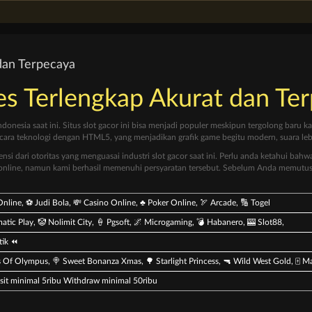
dan Terpecaya
s Terlengkap Akurat dan Te
nesia saat ini. Situs slot gacor ini bisa menjadi populer meskipun tergolong baru ka
cara teknologi dengan HTML5, yang menjadikan grafik game begitu modern, suara leb
ensi dari otoritas yang menguasai industri slot gacor saat ini. Perlu anda ketahui ba
 online, namun kami berhasil memenuhi persyaratan tersebut. Sebelum Anda memutuska
Online, ⚽ Judi Bola, 💸 Casino Online, ♣ Poker Online, 🏹 Arcade, 🔢 Togel
atic Play, 🤡 Nolimit City, 🍦 Pgsoft, 🌌 Microgaming, 💣 Habanero, 🎰 Slot88,
tik ⏪
 Of Olympus, 🍭 Sweet Bonanza Xmas, 🌳 Starlight Princess, 🔫 Wild West Gold, 🀄️ 
sit minimal 5ribu Withdraw minimal 50ribu