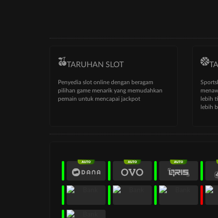
TARUHAN SLOT
T
Penyedia slot online dengan beragam
Sports
pilihan game menarik yang memudahkan
menawa
pemain untuk mencapai jackpot
lebih 
lebih 