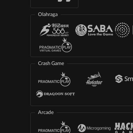
Olahraga
Crash Game
Arcade