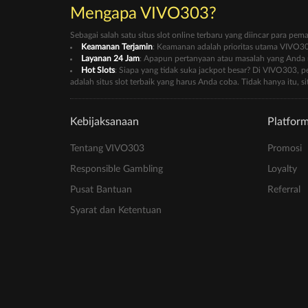
Mengapa VIVO303?
Sebagai salah satu situs slot online terbaru yang diincar para pem
Keamanan Terjamin
: Keamanan adalah prioritas utama VIVO30
Layanan 24 Jam
: Apapun pertanyaan atau masalah yang Anda 
Hot Slots
: Siapa yang tidak suka jackpot besar? Di VIVO303, 
adalah situs slot terbaik yang harus Anda coba. Tidak hanya itu, 
Kebijaksanaan
Platfor
Tentang VIVO303
Promosi
Responsible Gambling
Loyalty
Pusat Bantuan
Referral
Syarat dan Ketentuan