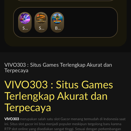
Spaceman
Slot88 High Flyer
Big Bass Crash
VIVO303 : Situs Games Terlengkap Akurat dan
Terpecaya
VIVO303 : Situs Games
Terlengkap Akurat dan
Terpecaya
VIVO303
merupakan salah satu slot Gacor menang termudah di Indonesia saat
ini. Situs slot gacor ini bisa menjadi populer meskipun tergolong baru karena
RTP slot online yang disediakan sangat tinggi. Sesuai dengan perkembangan