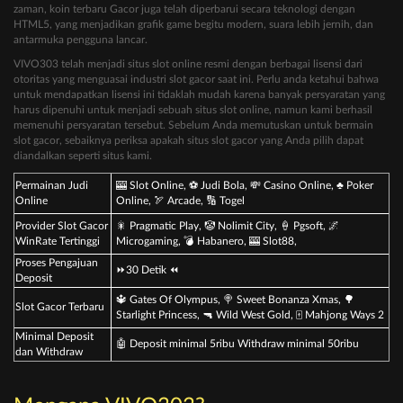
zaman, koin terbaru Gacor juga telah diperbarui secara teknologi dengan
HTML5, yang menjadikan grafik game begitu modern, suara lebih jernih, dan
antarmuka pengguna lancar.
VIVO303 telah menjadi situs slot online resmi dengan berbagai lisensi dari
otoritas yang menguasai industri slot gacor saat ini. Perlu anda ketahui bahwa
untuk mendapatkan lisensi ini tidaklah mudah karena banyak persyaratan yang
harus dipenuhi untuk menjadi sebuah situs slot online, namun kami berhasil
memenuhi persyaratan tersebut. Sebelum Anda memutuskan untuk bermain
slot gacor, sebaiknya periksa apakah situs slot gacor yang Anda pilih dapat
diandalkan seperti situs kami.
Permainan Judi
🎰 Slot Online, ⚽ Judi Bola, 💸 Casino Online, ♣ Poker
Online
Online, 🏹 Arcade, 🔢 Togel
Provider Slot Gacor
🎇 Pragmatic Play, 🤡 Nolimit City, 🍦 Pgsoft, 🌌
WinRate Tertinggi
Microgaming, 💣 Habanero, 🎰 Slot88,
Proses Pengajuan
⏩30 Detik ⏪
Deposit
🔱 Gates Of Olympus, 🍭 Sweet Bonanza Xmas, 🌳
Slot Gacor Terbaru
Starlight Princess, 🔫 Wild West Gold, 🀄️ Mahjong Ways 2
Minimal Deposit
🤖 Deposit minimal 5ribu Withdraw minimal 50ribu
dan Withdraw