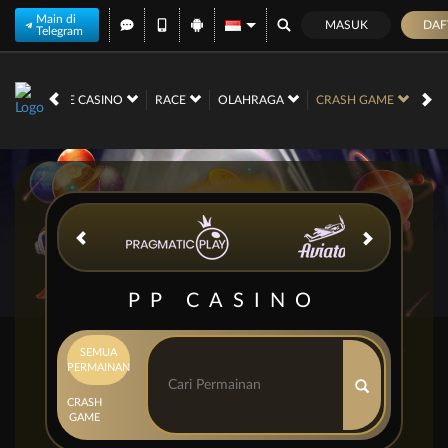
Main di
MASUK
DAF
Telegram
OTS
LIVE CASINO
RACE
OLAHRAGA
CRASH GAME
AR
PP CASINO
SEMUA
PERMAINAN
CRASH
GAME