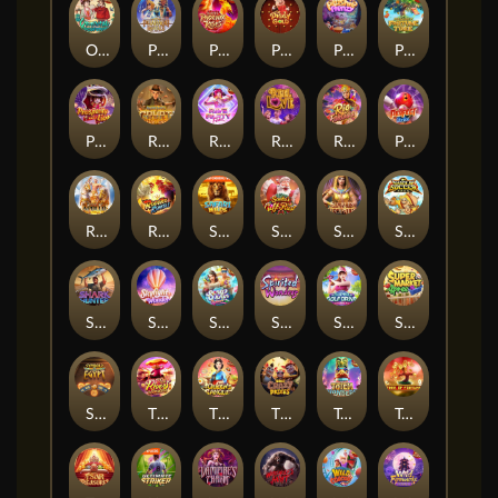
Oriental Prosperity
Pharaoh Royals
Phoenix Rises
Piggy Gold
Plushie Frenzy
Prosperity Fortune Tree
Prosperity Lion
Raider Jane's Crypt of Fortune
Rave Party Fever
Reel Love
Rio Fantasia
Perfect Strike
Rise of Apollo
Rooster Rumble
Safari Wilds
Santa's Gift Rush
Secret of Cleopatra
Shaolin Soccer
Shark Bounty
Skylight Wonders
Songkran Splash
Spirited Wonders
Super Golf Drive
Supermarket Spree
Symbols of Egypt
Thai River Wonders
The Queen's Banquet
Three Crazy Piggies
Totem Wonders
Tree of Fortune