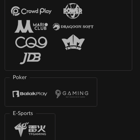
Poker
E-Sports