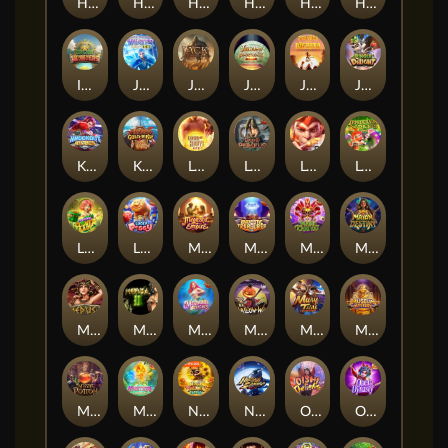
Hawaiian Tiki
Heist Stakes
Hip Hop Panda
Honey Trap of Diao Chan
Hood vs Wolf
Hotpot
Incan Wonders
Jack Frost's Winter
Jack the Giant Hunter
Jewels of Prosperity
Journey to the Wealth
Jungle Delight
Knockout Riches
Kraken Gold Rush
Legend of Hou Yi
Legend of Perseus
Legendary Monkey King
Leprechaun Riches
Lucky Clover Riches
Lucky Piggy
Majestic Empire
Majestic Treasures
Mask Carnival
Mayan Destiny
Medusa
Medusa 2
Mermaid Riches
Mr. Hallow-Win
Muay Thai Champion
Museum Wonders
Mystic Potion
Mystical Spirits
Ninja Raccoon Frenzy
Ninja vs Samurai
Oishi Delights
Opera Dynasty