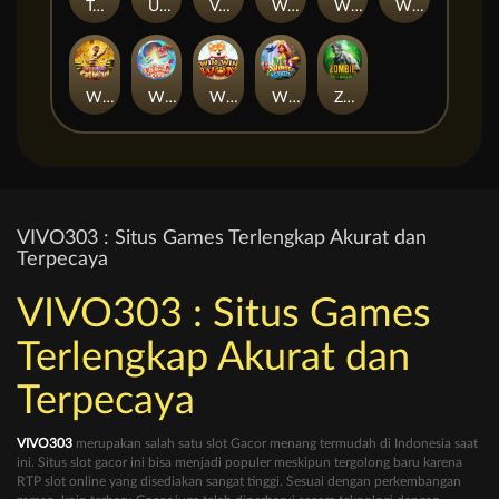
Tsar Treasures
Ultimate Striker
Vampire's Charm
Werewolf's Hunt
Wild Coaster
Wild Fireworks
Wild Heist Cashout
Win Win Fish Prawn Crab
Win Win Won
Wings of Iguazu
Zombie Outbreak
VIVO303 : Situs Games Terlengkap Akurat dan
Terpecaya
VIVO303 : Situs Games
Terlengkap Akurat dan
Terpecaya
VIVO303
merupakan salah satu slot Gacor menang termudah di Indonesia saat
ini. Situs slot gacor ini bisa menjadi populer meskipun tergolong baru karena
RTP slot online yang disediakan sangat tinggi. Sesuai dengan perkembangan