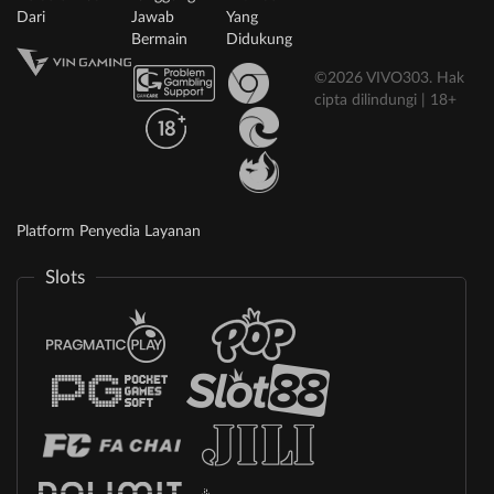
Dari
Jawab
Yang
Bermain
Didukung
©2026 VIVO303. Hak
cipta dilindungi | 18+
Platform Penyedia Layanan
Slots