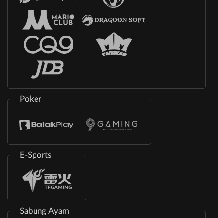
Poker
E-Sports
Sabung Ayam