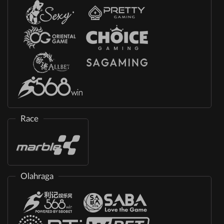
Race
Olahraga