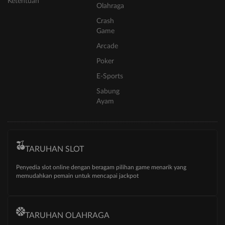
Ketentuan
Olahraga
Crash
Game
Arcade
Poker
E-Sports
Sabung
Ayam
TARUHAN SLOT
Penyedia slot online dengan beragam pilihan game menarik yang
memudahkan pemain untuk mencapai jackpot
TARUHAN OLAHRAGA