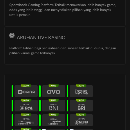
Sportsbook Gaming Platform Terbaik menawarkan lebih banyak game,
odds yang lebih tinggi, dan menyediakan pilihan yang lebih banyak
untuk pemain.
TARUHAN LIVE KASINO
Platform Pilihan bagi perusahaan-perusahaan terbaik di dunia, dengan
pilihan variasi game terbanyak