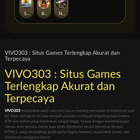
Squid Game 2: Mukunghwa
Buffalo Rush HIGHROLLER
Nexus Gift Delight
VIVO303 : Situs Games Terlengkap Akurat dan
Terpecaya
VIVO303 : Situs Games
Terlengkap Akurat dan
Terpecaya
VIVO303
merupakan salah satu slot Gacor menang termudah di Indonesia saat
ini. Situs slot gacor ini bisa menjadi populer meskipun tergolong baru karena
RTP slot online yang disediakan sangat tinggi. Sesuai dengan perkembangan
zaman, koin terbaru Gacor juga telah diperbarui secara teknologi dengan
HTML5, yang menjadikan grafik game begitu modern, suara lebih jernih, dan
antarmuka pengguna lancar.