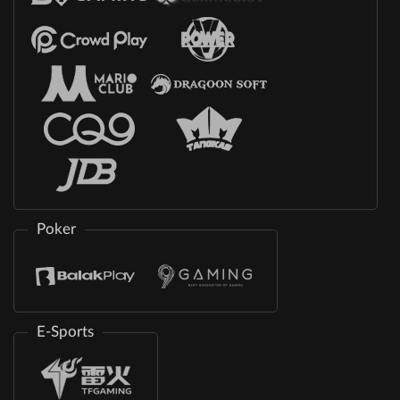
Poker
E-Sports