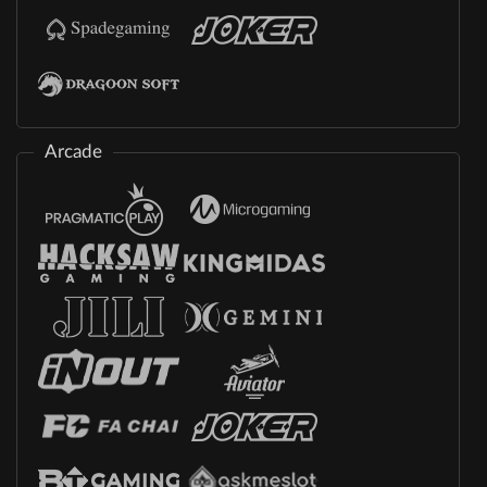
Arcade