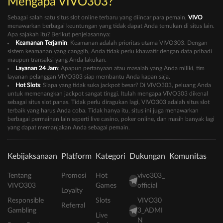
Mengapa VIVO303?
Sebagai salah satu situs slot online terbaru yang diincar para pemain,
VIVO
menawarkan berbagai keuntungan yang tidak dapat Anda temukan di situs lain.
Apa sajakah itu? Berikut penjelasannya:
Keamanan Terjamin
: Keamanan adalah prioritas utama VIVO303. Dengan
sistem keamanan yang canggih, Anda tidak perlu khawatir dengan data pribadi
maupun transaksi yang Anda lakukan.
Layanan 24 Jam
: Apapun pertanyaan atau masalah yang Anda miliki, tim
layanan pelanggan VIVO303 siap membantu Anda kapan saja.
Hot Slots
: Siapa yang tidak suka jackpot besar? Di VIVO303, peluang Anda
untuk memenangkan jackpot sangat tinggi. Itulah mengapa VIVO303 dikenal
sebagai situs slot panas. Tidak perlu diragukan lagi, VIVO303 adalah situs slot
terbaik yang harus Anda coba. Tidak hanya itu, situs ini juga menawarkan
berbagai permainan lain seperti live casino, poker online, dan masih banyak lagi
yang dapat memanjakan Anda sebagai pemain.
Kebijaksanaan
Platform
Kategori
Dukungan
Komunitas
Tentang
Promosi
Hot
vivo303_
VIVO303
Games
official
Loyalty
Responsible
Slots
VIVO30
Referral
Gambling
3_ADMI
Live
N