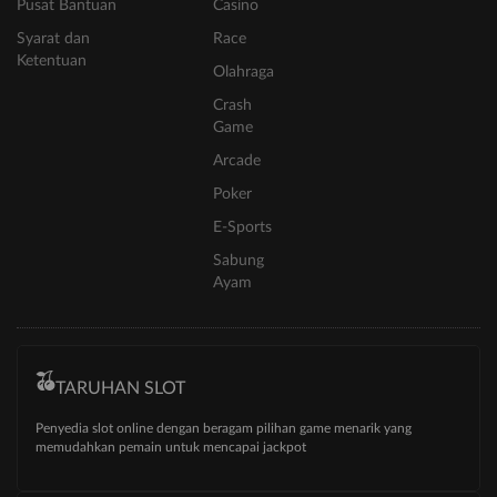
Pusat Bantuan
Casino
Syarat dan
Race
Ketentuan
Olahraga
Crash
Game
Arcade
Poker
E-Sports
Sabung
Ayam
TARUHAN SLOT
Penyedia slot online dengan beragam pilihan game menarik yang
memudahkan pemain untuk mencapai jackpot