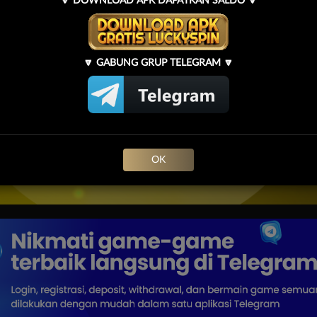
🔽 DOWNLOAD APK DAPATKAN SALDO 🔽
🔽 GABUNG GRUP TELEGRAM 🔽
OK