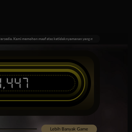
. Kami memohon maaf atas ketidaknyamanan yang mungkin ditimbulkan.
Pemelihar
4,447
Lebih Banyak Game