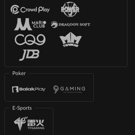
Poker
E-Sports