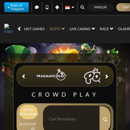
Main di
MASUK
DAF
Telegram
IDR
12,735,964,
HOT GAMES
SLOTS
LIVE CASINO
RACE
OLAH
CROWD PLAY
SEMUA
PERMAINAN
SLOTS
TOP
20