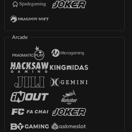
Arcade