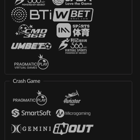
Crash Game