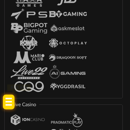
Klik Sini
Live Casino