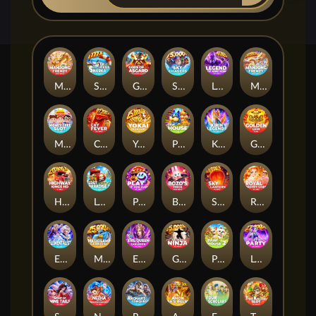
Mahjong Frenzy
Sharkalicious
Gods of Asgard
Sky Chasers
Legend of King Kong
Mahjong Frenzy : Tiles of Fortunes
Money Tree Slot
CNY Fever
Yokai Treasure
Paw House
Kirin Legends
Golden Lion
Highway Kings HD
Lost Paradise 2
Play If You Dare
Bozo's Trick
Sky Lantern
Royal Pastry Chef
Elementalist
Magic Lamp Carnival
Evil Queen Cauldron
Gate of Ninja
Paw House 2
Let's Party